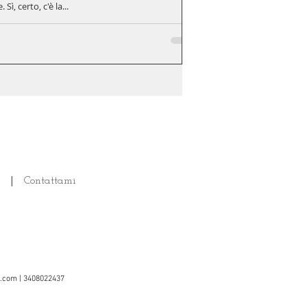
 certo, c'è la...
|
Contattami
l.com
| 3408022437