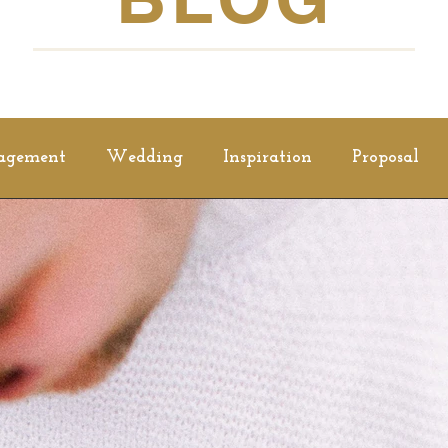
agement
Wedding
Inspiration
Proposal
Family Session