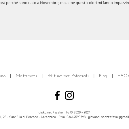
à perché sono nato a Novembre, ma a me questi colori mi fanno impazzire. Sì,
ono
|
Matrimoni
|
Editing per Fotografi
|
Blog
|
FAQs
gisko.net / gisko.info © 2020 - 2024
II, 28 - Sant'Elia di Pentone - Catanzaro | Piva 03414590798 |
giovanni.scozzafava@gmai