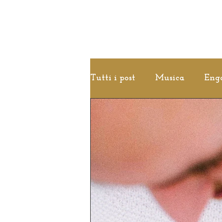
Tutti i post
Musica
Eng
Idee
White Wedding