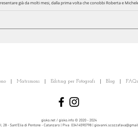
sentare già da molti mesi, dalla prima volta che conobbi Roberta e Michele
ono
|
Matrimoni
|
Editing per Fotografi
|
Blog
|
FAQs
gisko.net / gisko.info © 2020 - 2024
II, 28 - Sant'Elia di Pentone - Catanzaro | Piva 03414590798 |
giovanni.scozzafava@gmai