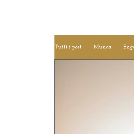
Tutti i post
Musica
Eng
Idee
White Wedding