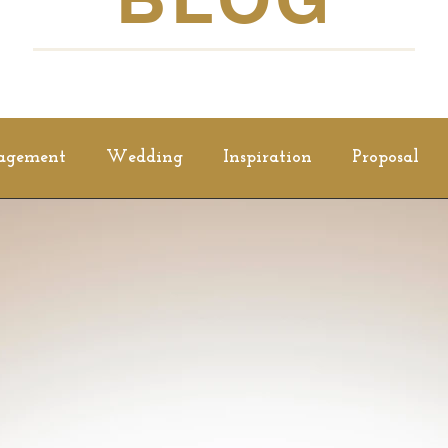
agement
Wedding
Inspiration
Proposal
Family Session