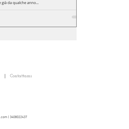
 già da qualche anno...
|
Contattami
l.com
| 3408022437