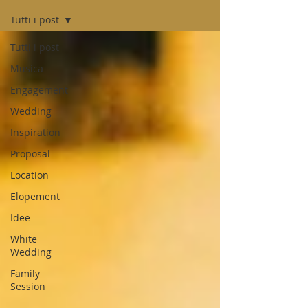
Tutti i post
Tutti i post
Musica
Engagement
Wedding
Inspiration
Proposal
Location
Elopement
Idee
White
Wedding
Family
Session