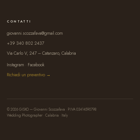
CONTATTI
giovanni.scozzafava@gmail.com
+39 340 802 2437
Via Carlo V, 247 – Catanzaro, Calabria
Instagram
·
Facebook
Richiedi un preventivo →
© 2026 GISKO — Giovanni Scozzafava · P.IVA 03414590798
Wedding Photographer · Calabria · Italy