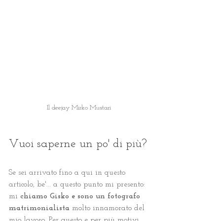
Il deejay Mirko Mustari
Vuoi saperne un po' di più?
Se sei arrivato fino a qui in questo 
articolo, be'... a questo punto mi presento: 
mi 
chiamo Gisko e sono un fotografo 
matrimonialista
 molto innamorato del 
mio lavoro. Per questo e per più motivi 