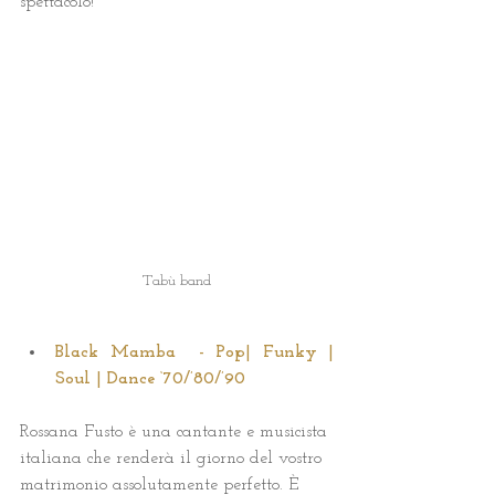
spettacolo!
Tabù band
Black Mamba  - Pop| Funky | 
Soul | Dance ‘70/’80/’90   
Rossana Fusto è una cantante e musicista 
italiana che renderà il giorno del vostro 
matrimonio assolutamente perfetto. È 