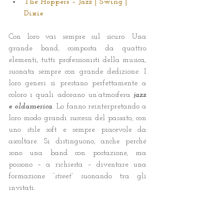
The Hoppers – Jazz | Swing | 
Dixie    
Con loro vai sempre sul sicuro. Una 
grande band, composta da quattro 
elementi, tutti professionisti della musica, 
suonata sempre con grande dedizione. I 
loro generi si prestano perfettamente a 
coloro i quali adorano un’atmosfera 
jazz
e 
oldamerica
. Lo fanno reinterpretando a 
loro modo grandi successi del passato, con 
uno stile soft e sempre piacevole da 
ascoltare. Si distinguono, anche perché 
sono una band con postazione, ma 
possono – a richiesta – diventare una 
formazione “
street
” suonando tra gli 
invitati.  