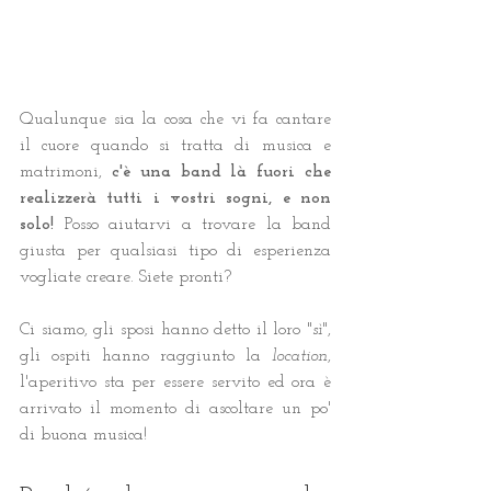
Qualunque sia la cosa che vi fa cantare 
il cuore quando si tratta di musica e 
matrimoni, 
c'è una band là fuori che 
realizzerà tutti i vostri sogni, e non 
solo!
 Posso aiutarvi a trovare la band 
giusta per qualsiasi tipo di esperienza 
vogliate creare. Siete pronti?
Ci siamo, gli sposi hanno detto il loro "
sì
", 
gli ospiti hanno raggiunto la 
location
, 
l'aperitivo sta per essere servito ed ora è 
arrivato il momento di ascoltare un po' 
di buona musica! 