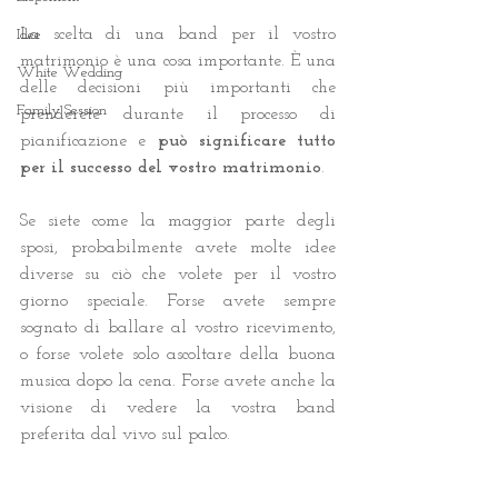
La scelta di una band per il vostro 
Idee
matrimonio è una cosa importante. È una 
White Wedding
delle decisioni più importanti che 
Family Session
prenderete durante il processo di 
pianificazione e 
può significare tutto 
per il successo del vostro matrimonio
.
Se siete come la maggior parte degli 
sposi, probabilmente avete molte idee 
diverse su ciò che volete per il vostro 
giorno speciale. Forse avete sempre 
sognato di ballare al vostro ricevimento, 
o forse volete solo ascoltare della buona 
musica dopo la cena. Forse avete anche la 
visione di vedere la vostra band 
preferita dal vivo sul palco.