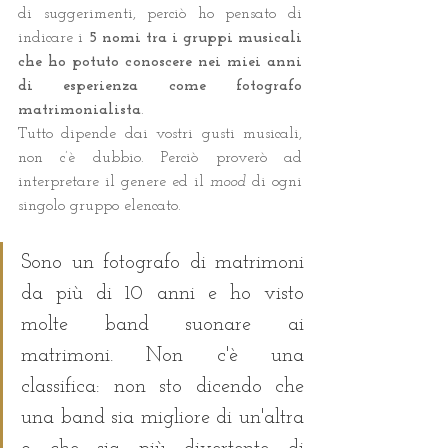
di suggerimenti, perciò ho pensato di 
indicare i 
5 nomi tra i gruppi musicali 
che ho potuto conoscere nei miei anni 
di esperienza come fotografo 
matrimonialista
.
Tutto dipende dai vostri gusti musicali, 
non c’è dubbio. Perciò proverò ad 
interpretare il genere ed il 
mood
 di ogni 
singolo gruppo elencato.
Sono un fotografo di matrimoni 
da più di 10 anni e ho visto 
molte band suonare ai 
matrimoni. Non c'è una 
classifica: non sto dicendo che 
una band sia migliore di un'altra 