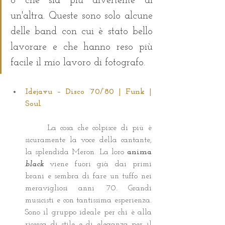
o che sia più divertente di 
un'altra. Queste sono solo alcune 
delle band con cui è stato bello 
lavorare e che hanno reso più 
facile il mio lavoro di fotografo.
Idejavu – Disco ’70/’80 | Funk | 
Soul
	La cosa che colpisce di più è 
sicuramente la voce della cantante, 
la splendida Meron. La loro 
anima 
black
 viene fuori già dai primi 
brani e sembra di fare un tuffo nei 
meravigliosi anni ’70. Grandi 
musicisti e con tantissima esperienza. 
Sono il gruppo ideale per chi è alla 
ricerca di stile e di eleganza per il 