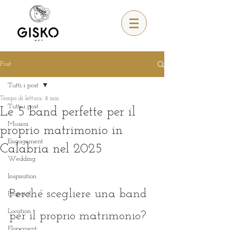
Post
Tutti i post
Tempo di lettura: 4 min
Tutti i post
Le 5 band perfette per il
Musica
proprio matrimonio in
Engagement
Calabria nel 2025
Wedding
Inspiration
Perché scegliere una band 
Proposal
Location
per il proprio matrimonio? 
Elopement