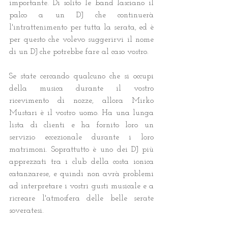
importante. Di solito le band lasciano il 
palco a un DJ che continuerà 
l'intrattenimento per tutta la serata, ed è 
per questo che volevo suggerirvi il nome 
di un DJ che potrebbe fare al caso vostro.
Se state cercando qualcuno che si occupi 
della musica durante il vostro 
ricevimento di nozze, allora Mirko 
Mustari è il vostro uomo. Ha una lunga 
lista di clienti e ha fornito loro un 
servizio eccezionale durante i loro 
matrimoni. Soprattutto è uno dei DJ più 
apprezzati tra i club della costa ionica 
catanzarese, e quindi non avrà problemi 
ad interpretare i vostri gusti musicale e a 
ricreare l'atmosfera delle belle serate 
soveratesi.