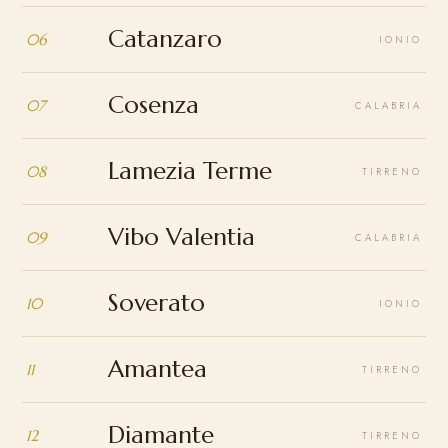
Catanzaro
06
IONIO
Cosenza
07
CALABRIA
Lamezia Terme
08
TIRRENO
Vibo Valentia
09
CALABRIA
Soverato
10
IONIO
Amantea
11
TIRRENO
Diamante
12
TIRRENO