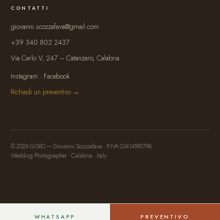
CONTATTI
giovanni.scozzafava@gmail.com
+39 340 802 2437
Via Carlo V, 247 – Catanzaro, Calabria
Instagram
·
Facebook
Richiedi un preventivo →
© 2026 GISKO — Giovanni Scozzafava · P.IVA 03414590798
Wedding Photographer · Calabria · Italy
WHATSAPP
PREVENTIVO