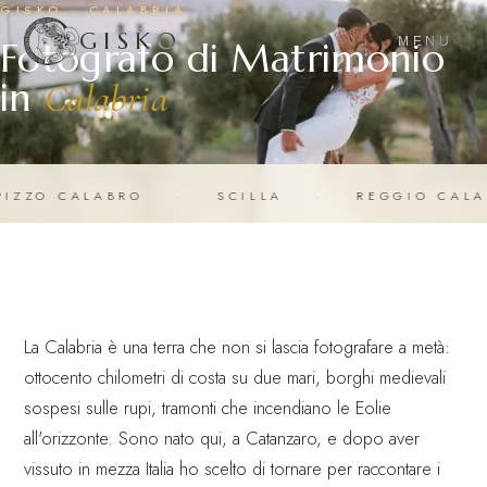
GISKO · CALABRIA
GISKO
Fotografo di Matrimonio
MENU
in
Calabria
O CALABRO
·
SCILLA
·
REGGIO CALABR
La Calabria è una terra che non si lascia fotografare a metà:
ottocento chilometri di costa su due mari, borghi medievali
sospesi sulle rupi, tramonti che incendiano le Eolie
all'orizzonte. Sono nato qui, a Catanzaro, e dopo aver
vissuto in mezza Italia ho scelto di tornare per raccontare i