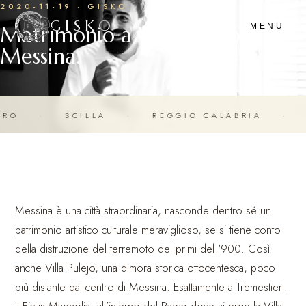
2020-11-19 · GISKO
GISKO
Matrimonio a Villa Pulejo,
MENU
Messina.
GGIO CALABRIA
·
CATANZARO
·
COSENZ
Messina è una città straordinaria; nasconde dentro sé un
patrimonio artistico culturale meraviglioso, se si tiene conto
della distruzione del terremoto dei primi del '900. Così
anche Villa Pulejo, una dimora storica ottocentesca, poco
più distante dal centro di Messina. Esattamente a Tremestieri.