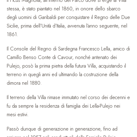
Il Ficus Magnolia, all’interno del Parco dove si erge la Villa
stessa, è stato piantato nel 1860, in onore dello sbarco
degli uomini di Garibaldi per conquistare il Regno delle Due
Sicilie, prima dell’Unità d’Italia, avvenuta l’anno seguente, nel
1861.
Il Console del Regno di Sardegna Francesco Lella, amico di
Camillo Benso Conte di Cavour, nonché antenato dei
Pulejo, posò la prima pietra della futura Villa, acquistando il
terreno in quegli anni ed ultimando la costruzione della
dimora nel 1880.
Il terreno della Villa rimase immutato nel corso dei decenni e
fu da sempre la residenza di famiglia dei Lella-Pulejo nei
mesi estivi.
Passò dunque di generazione in generazione, fino ad