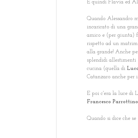
E quindi Flavia ed Ale
Quando Alessandro mi h
incaricato di una gran
amico e (per giunta) fo
rispetto ad un matrimo
alla grande! Anche pe
splendidi allestimenti 
cucina (quella di 
Luc
Catanzaro anche per i
E poi c'era la luce di 
Francesco Parrottino..
Quando si dice che se 