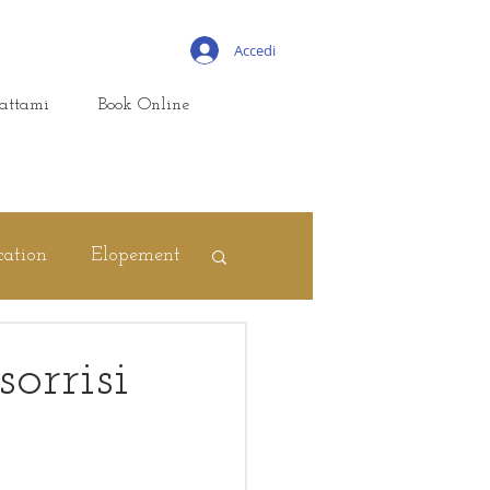
Accedi
attami
Book Online
cation
Elopement
orrisi