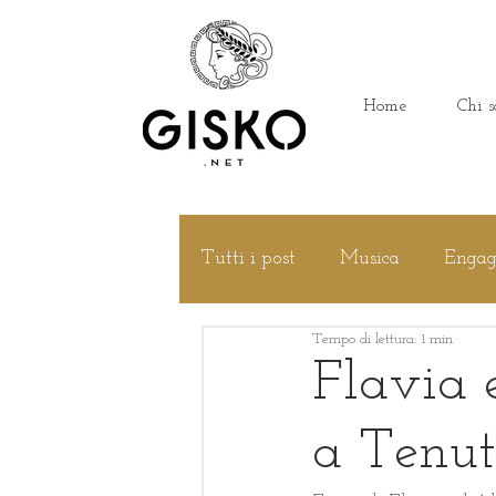
Home
Chi s
Tutti i post
Musica
Enga
Tempo di lettura: 1 min
Idee
White Wedding
Flavia e
a Tenut