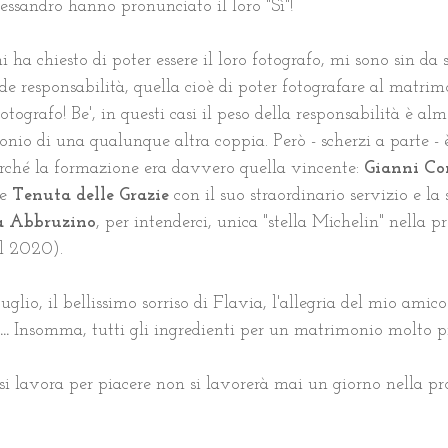
ssandro hanno pronunciato il loro "Sì"!
a chiesto di poter essere il loro fotografo, mi sono sin da s
de responsabilità, quella cioè di poter fotografare al matrim
tografo! Be', in questi casi il peso della responsabilità è alm
nio di una qualunque altra coppia. Però - scherzi a parte - 
rché la formazione era davvero quella vincente: 
Gianni Cor
e 
Tenuta delle Grazie 
con il suo straordinario servizio e la 
a Abbruzino
, per intenderci, unica "stella Michelin" nella p
l 2020). 
Luglio, il bellissimo sorriso di Flavia, l'allegria del mio amic
. 
Insomma, tutti gli ingredienti per un matrimonio molto p
si lavora per piacere non si lavorerà mai un giorno nella pr