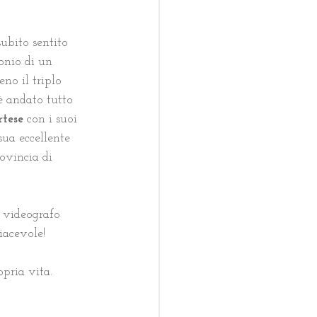
ubito sentito 
onio di un 
eno il triplo 
è andato tutto 
tese
 con i suoi 
sua eccellente 
rovincia di 
o videografo 
iacevole!
opria vita.