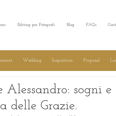
ono
Editing per Fotografi
Blog
FAQs
Cont
gement
Wedding
Inspiration
Proposal
Lo
Family Session
 Alessandro: sogni e s
a delle Grazie.