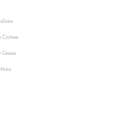
talone
i Cortese
e Grazie
ottino